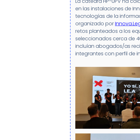
La cátedra HP-UPV ha cola
en las instalaciones de In
tecnologías de la informa
organizado por
Innova.Le
retos planteados a los equi
seleccionados cerca de 40
incluían abogados/as reci
integrantes con perfil de 