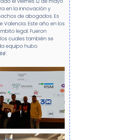
ado el viernes 12 de mayo
ra en la innovación y
espachos de abogados. Es
 Valencia. Este año en los
ámbito legal. Fueron
 los cuales también se
ada equipo hubo
NF.